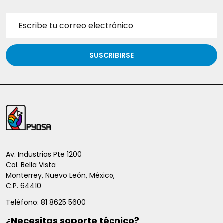
Dirección
de
correo
electrónico
SUSCRIBIRSE
Inicio
del
pie
de
Av. Industrias Pte 1200
Col. Bella Vista
página
Monterrey, Nuevo León, México,
C.P. 64410
Teléfono: 81 8625 5600
¿Necesitas soporte técnico?