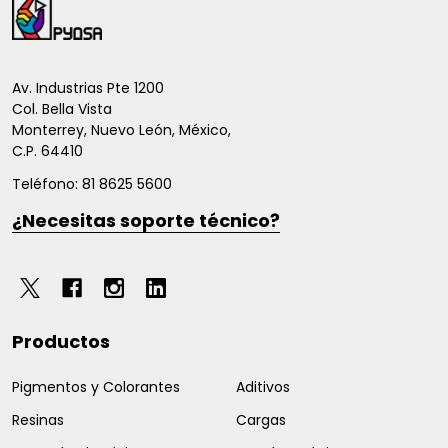
del
pie
de
Av. Industrias Pte 1200
Col. Bella Vista
página
Monterrey, Nuevo León, México,
C.P. 64410
Teléfono: 81 8625 5600
¿Necesitas soporte técnico?
Productos
Pigmentos y Colorantes
Aditivos
Resinas
Cargas