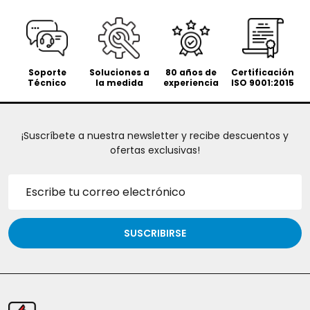
Soporte
Soluciones a
80 años de
Certificación
Técnico
la medida
experiencia
ISO 9001:2015
¡Suscríbete a nuestra newsletter y recibe descuentos y
ofertas exclusivas!
Dirección
de
correo
electrónico
SUSCRIBIRSE
Inicio