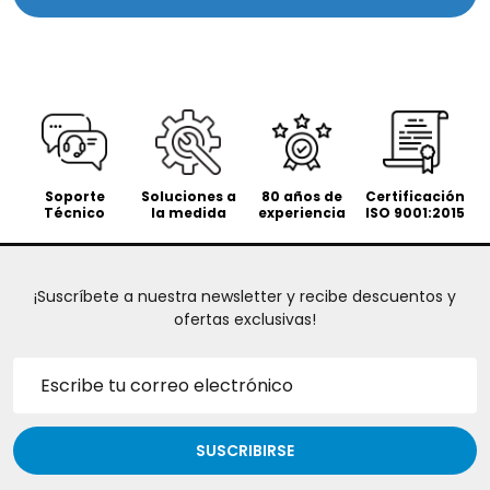
Soporte
Soluciones a
80 años de
Certificación
Técnico
la medida
experiencia
ISO 9001:2015
¡Suscríbete a nuestra newsletter y recibe descuentos y
ofertas exclusivas!
Dirección
de
correo
electrónico
SUSCRIBIRSE