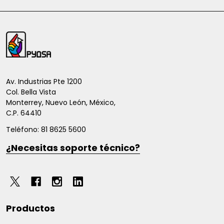
Inicio
del
pie
de
Av. Industrias Pte 1200
Col. Bella Vista
página
Monterrey, Nuevo León, México,
C.P. 64410
Teléfono: 81 8625 5600
¿Necesitas soporte técnico?
Productos