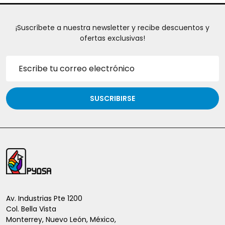
¡Suscríbete a nuestra newsletter y recibe descuentos y
ofertas exclusivas!
Dirección
de
correo
electrónico
SUSCRIBIRSE
Inicio
del
pie
de
Av. Industrias Pte 1200
Col. Bella Vista
página
Monterrey, Nuevo León, México,