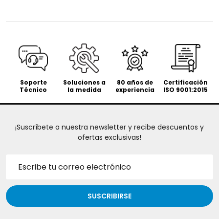
Soporte
Soluciones a
80 años de
Certificación
Técnico
la medida
experiencia
ISO 9001:2015
¡Suscríbete a nuestra newsletter y recibe descuentos y
ofertas exclusivas!
Dirección
de
correo
electrónico
SUSCRIBIRSE