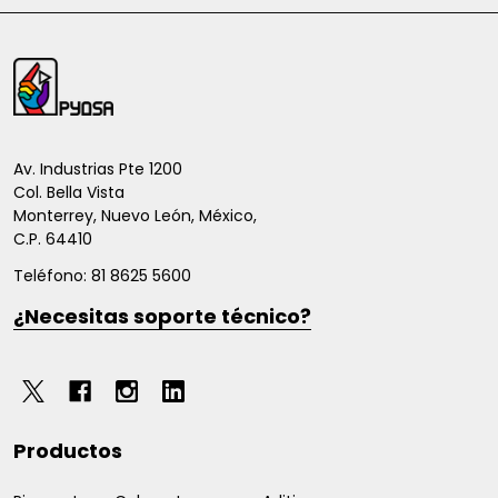
Inicio
del
pie
de
Av. Industrias Pte 1200
Col. Bella Vista
página
Monterrey, Nuevo León, México,
C.P. 64410
Teléfono: 81 8625 5600
¿Necesitas soporte técnico?
Productos