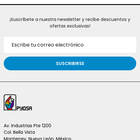
¡Suscríbete a nuestra newsletter y recibe descuentos y
ofertas exclusivas!
Dirección
de
correo
electrónico
SUSCRIBIRSE
Inicio
del
pie
de
Av. Industrias Pte 1200
Col. Bella Vista
página
Monterrey, Nuevo León, México,