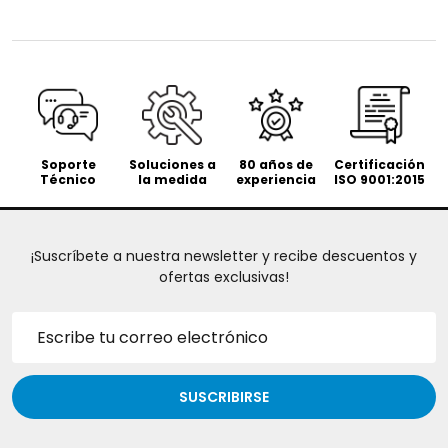
Soporte
Soluciones a
80 años de
Certificación
Técnico
la medida
experiencia
ISO 9001:2015
¡Suscríbete a nuestra newsletter y recibe descuentos y
ofertas exclusivas!
Dirección
de
correo
electrónico
SUSCRIBIRSE