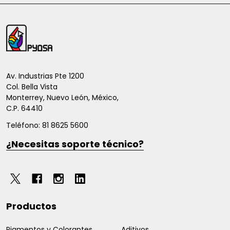
Inicio
del
pie
de
Av. Industrias Pte 1200
Col. Bella Vista
página
Monterrey, Nuevo León, México,
C.P. 64410
Teléfono: 81 8625 5600
¿Necesitas soporte técnico?
Productos
Pigmentos y Colorantes
Aditivos