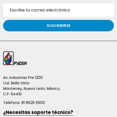
Dirección
de
correo
electrónico
SUSCRIBIRSE
Inicio
del
pie
de
Av. Industrias Pte 1200
Col. Bella Vista
página
Monterrey, Nuevo León, México,
C.P. 64410
Teléfono: 81 8625 5600
¿Necesitas soporte técnico?