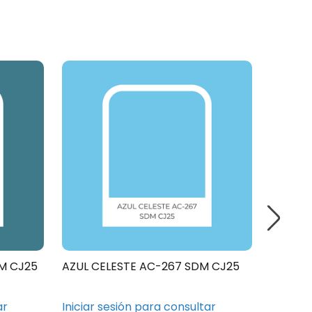
M CJ25
AZUL CELESTE AC-267 SDM CJ25
LIGHT B
ar
Iniciar sesión para consultar
Iniciar