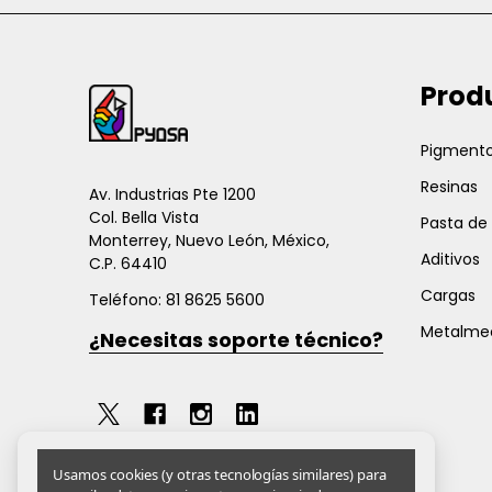
Inicio
Prod
del
pie
Pigmento
de
Resinas
página
Av. Industrias Pte 1200
Col. Bella Vista
Pasta de
Monterrey, Nuevo León, México,
Aditivos
C.P. 64410
Cargas
Teléfono: 81 8625 5600
Metalme
¿Necesitas soporte técnico?
Usamos cookies (y otras tecnologías similares) para