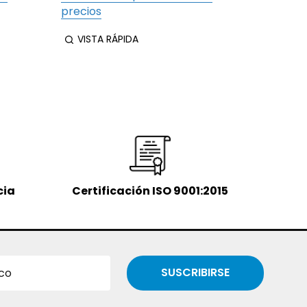
precios
precios
VISTA RÁPIDA
VIST
cia
Certificación ISO 9001:2015
SUSCRIBIRSE