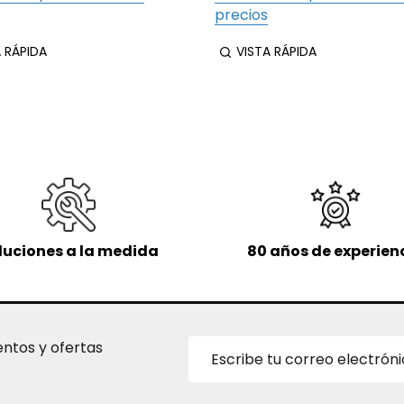
precios
A RÁPIDA
VISTA RÁPIDA
luciones a la medida
80 años de experien
Dirección
entos y ofertas
de
correo