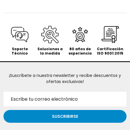
Soporte
Soluciones a
80 años de
Certificación
Técnico
la medida
experiencia
ISO 9001:2015
¡Suscríbete a nuestra newsletter y recibe descuentos y
ofertas exclusivas!
Dirección
de
correo
electrónico
SUSCRIBIRSE