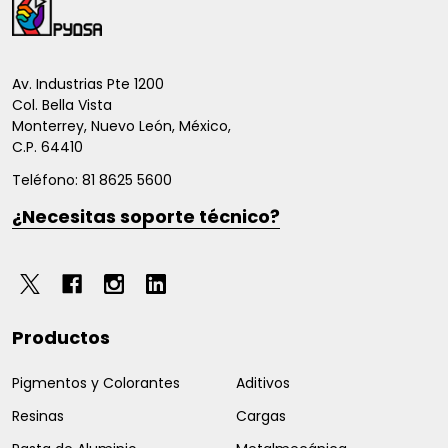
del
pie
de
Av. Industrias Pte 1200
Col. Bella Vista
página
Monterrey, Nuevo León, México,
C.P. 64410
Teléfono: 81 8625 5600
¿Necesitas soporte técnico?
Productos
Pigmentos y Colorantes
Aditivos
Resinas
Cargas