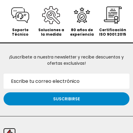
Soporte
Soluciones a
80 años de
Certificación
Técnico
la medida
experiencia
ISO 9001:2015
¡Suscríbete a nuestra newsletter y recibe descuentos y
ofertas exclusivas!
Dirección
de
correo
electrónico
SUSCRIBIRSE
Inicio