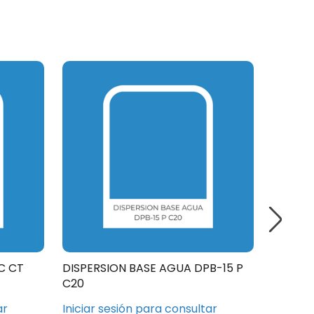
C CT
DISPERSION BASE AGUA DPB-15 P
DISPER
C20
C20
ar
Iniciar sesión para consultar
Iniciar