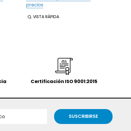
precios
precios
VISTA RÁPIDA
VIST
cia
Certificación ISO 9001:2015
SUSCRIBIRSE