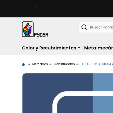
ES
EN
Buscar
Color y Recubrimientos
Metalmecán
Mercados
Construcción
DISPERSION ACUOSA 