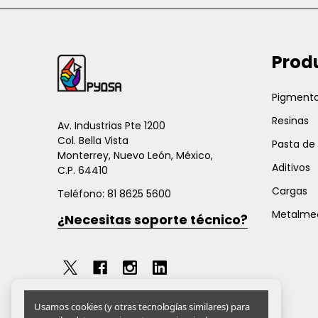
Inicio
Prod
del
pie
Pigmento
de
Resinas
página
Av. Industrias Pte 1200
Col. Bella Vista
Pasta de
Monterrey, Nuevo León, México,
Aditivos
C.P. 64410
Cargas
Teléfono: 81 8625 5600
Metalme
¿Necesitas soporte técnico?
Usamos cookies (y otras tecnologías similares) para