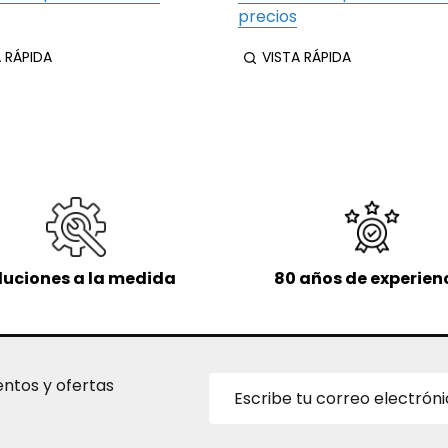
precios
A RÁPIDA
VISTA RÁPIDA
luciones a la medida
80 años de experien
Dirección
entos y ofertas
de
correo