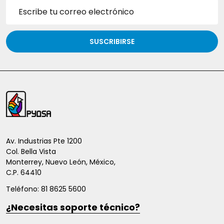
Dirección
de
correo
electrónico
SUSCRIBIRSE
Inicio
del
pie
de
Av. Industrias Pte 1200
Col. Bella Vista
página
Monterrey, Nuevo León, México,
C.P. 64410
Teléfono: 81 8625 5600
¿Necesitas soporte técnico?