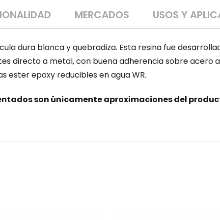
CIONALIDAD
MERCADOS
USOS Y APLI
lícula dura blanca y quebradiza. Esta resina fue desarro
tes directo a metal, con buena adherencia sobre acero al 
nas ester epoxy reducibles en agua WR.
ntados son únicamente aproximaciones del producto