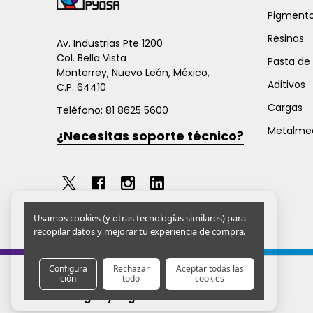
pie
Pigmento
de
Resinas
página
Av. Industrias Pte 1200
Col. Bella Vista
Pasta de
Monterrey, Nuevo León, México,
Aditivos
C.P. 64410
Cargas
Teléfono: 81 8625 5600
Metalme
¿Necesitas soporte técnico?
Usamos cookies (y otras tecnologías similares) para
recopilar datos y mejorar tu experiencia de compra.
Configura
Rechazar
Aceptar todas las
ción
todo
cookies
©
2026
Pyosa
Design by Edgebound