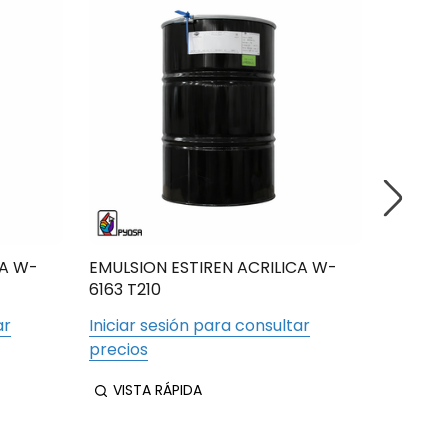
CA W-
EMULSION ESTIREN ACRILICA W-
EMULSI
6163 T210
6150 T2
ar
Iniciar sesión para consultar
Iniciar
precios
precios
VISTA RÁPIDA
VIST