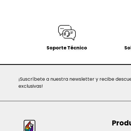
Soporte Técnico
So
¡Suscríbete a nuestra newsletter y recibe descu
exclusivas!
Inicio
Prod
del