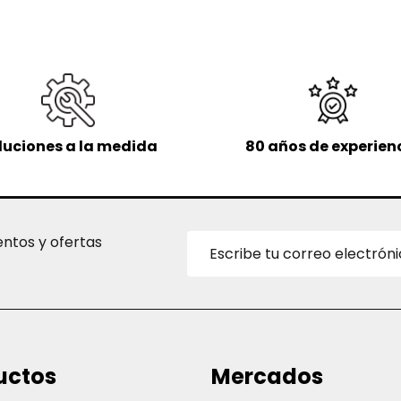
luciones a la medida
80 años de experien
Dirección
entos y ofertas
de
correo
electrónico
uctos
Mercados