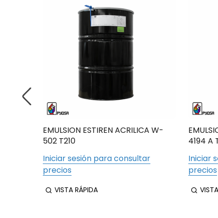
CA W-
EMULSION ESTIREN ACRILICA W-
EMULSI
502 T210
4194 A 
ar
Iniciar sesión para consultar
Iniciar 
precios
precios
VISTA RÁPIDA
VIST