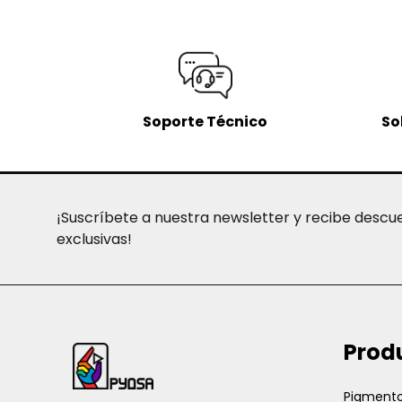
Soporte Técnico
So
¡Suscríbete a nuestra newsletter y recibe descu
exclusivas!
Inicio
Prod
del
pie
Pigmento