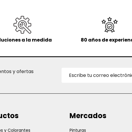
luciones a la medida
80 años de experien
Dirección
entos y ofertas
de
correo
electrónico
uctos
Mercados
s y Colorantes
Pinturas