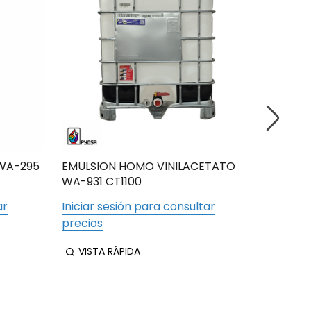
 WA-295
EMULSION HOMO VINILACETATO
EMULSI
WA-931 CT1100
WA-325
ar
Iniciar sesión para consultar
Iniciar
precios
precios
VISTA RÁPIDA
VIST