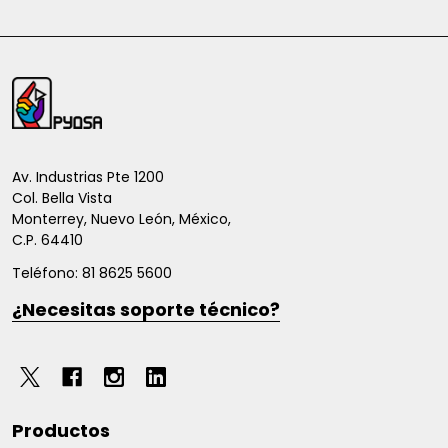
Inicio
del
pie
de
Av. Industrias Pte 1200
Col. Bella Vista
página
Monterrey, Nuevo León, México,
C.P. 64410
Teléfono: 81 8625 5600
¿Necesitas soporte técnico?
Productos