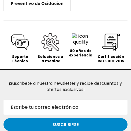
Preventivo de Oxidación
80 años de
experiencia
Soporte
Soluciones a
Certificación
Técnico
la medida
ISO 9001:2015
¡Suscríbete a nuestra newsletter y recibe descuentos y
ofertas exclusivas!
Dirección
de
correo
electrónico
SUSCRIBIRSE