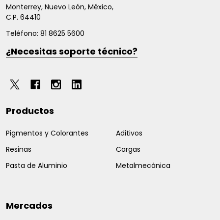
página
Monterrey, Nuevo León, México,
C.P. 64410
Teléfono: 81 8625 5600
¿Necesitas soporte técnico?
Productos
Pigmentos y Colorantes
Aditivos
Resinas
Cargas
Pasta de Aluminio
Metalmecánica
Mercados