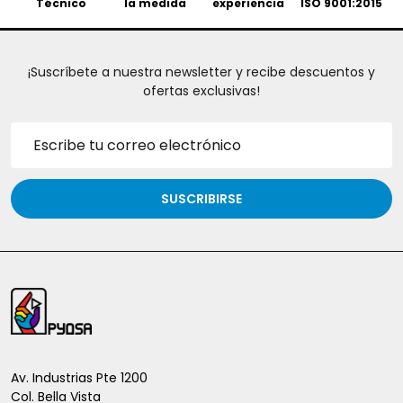
Técnico
la medida
experiencia
ISO 9001:2015
¡Suscríbete a nuestra newsletter y recibe descuentos y
ofertas exclusivas!
Dirección
de
correo
electrónico
SUSCRIBIRSE
Inicio
del
pie
de
Av. Industrias Pte 1200
Col. Bella Vista