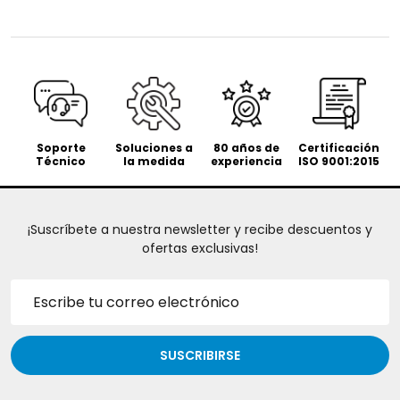
Soporte
Soluciones a
80 años de
Certificación
Técnico
la medida
experiencia
ISO 9001:2015
¡Suscríbete a nuestra newsletter y recibe descuentos y
ofertas exclusivas!
Dirección
de
correo
electrónico
SUSCRIBIRSE