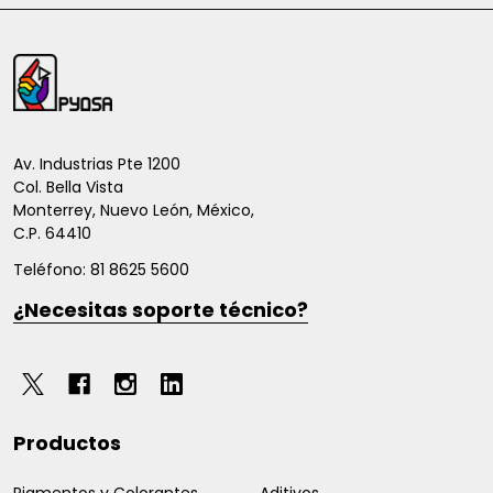
Inicio
del
pie
de
Av. Industrias Pte 1200
Col. Bella Vista
página
Monterrey, Nuevo León, México,
C.P. 64410
Teléfono: 81 8625 5600
¿Necesitas soporte técnico?
Productos