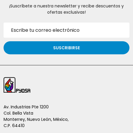
¡Suscríbete a nuestra newsletter y recibe descuentos y
ofertas exclusivas!
Dirección
de
correo
electrónico
SUSCRIBIRSE
Inicio
del
pie
de
Av. Industrias Pte 1200
Col. Bella Vista
página
Monterrey, Nuevo León, México,
C.P. 64410