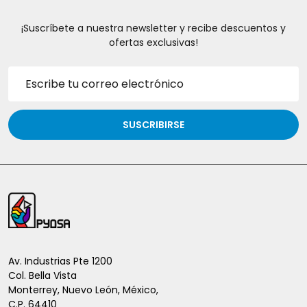
¡Suscríbete a nuestra newsletter y recibe descuentos y
ofertas exclusivas!
Dirección
de
correo
electrónico
SUSCRIBIRSE
Inicio
del
pie
de
Av. Industrias Pte 1200
Col. Bella Vista
página
Monterrey, Nuevo León, México,
C.P. 64410