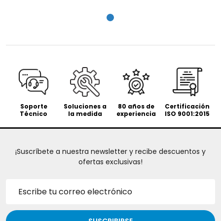
Soporte
Soluciones a
80 años de
Certificación
Técnico
la medida
experiencia
ISO 9001:2015
¡Suscríbete a nuestra newsletter y recibe descuentos y
ofertas exclusivas!
Dirección
de
correo
electrónico