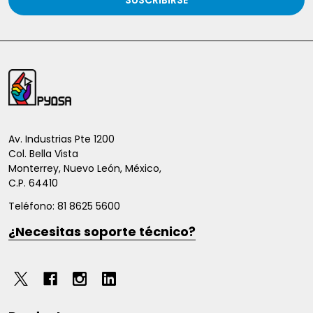
SUSCRIBIRSE
Inicio
del
pie
de
Av. Industrias Pte 1200
Col. Bella Vista
página
Monterrey, Nuevo León, México,
C.P. 64410
Teléfono: 81 8625 5600
¿Necesitas soporte técnico?