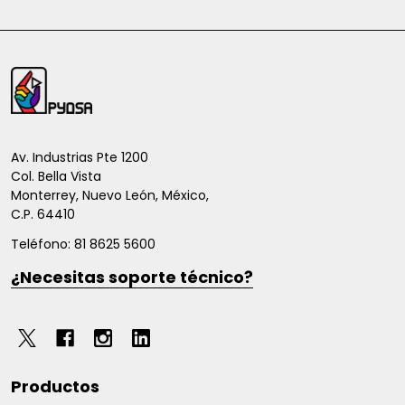
Inicio
del
pie
de
Av. Industrias Pte 1200
Col. Bella Vista
página
Monterrey, Nuevo León, México,
C.P. 64410
Teléfono: 81 8625 5600
¿Necesitas soporte técnico?
Productos