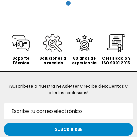
Soporte
Soluciones a
80 años de
Certificación
Técnico
la medida
experiencia
ISO 9001:2015
¡Suscríbete a nuestra newsletter y recibe descuentos y
ofertas exclusivas!
Dirección
de
correo
electrónico
SUSCRIBIRSE