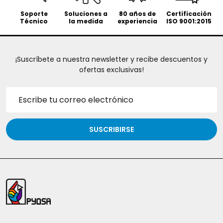
Soporte
Soluciones a
80 años de
Certificación
Técnico
la medida
experiencia
ISO 9001:2015
¡Suscríbete a nuestra newsletter y recibe descuentos y
ofertas exclusivas!
Dirección
de
correo
electrónico
SUSCRIBIRSE
Inicio
del
pie