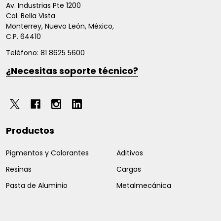
de
Av. Industrias Pte 1200
Col. Bella Vista
página
Monterrey, Nuevo León, México,
C.P. 64410
Teléfono: 81 8625 5600
¿Necesitas soporte técnico?
Productos
Pigmentos y Colorantes
Aditivos
Resinas
Cargas
Pasta de Aluminio
Metalmecánica