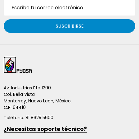
Dirección
de
correo
electrónico
SUSCRIBIRSE
Inicio
del
pie
de
Av. Industrias Pte 1200
Col. Bella Vista
página
Monterrey, Nuevo León, México,
C.P. 64410
Teléfono: 81 8625 5600
¿Necesitas soporte técnico?