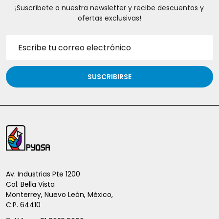
¡Suscríbete a nuestra newsletter y recibe descuentos y
ofertas exclusivas!
Dirección
de
correo
electrónico
SUSCRIBIRSE
Inicio
del
pie
de
Av. Industrias Pte 1200
Col. Bella Vista
página
Monterrey, Nuevo León, México,
C.P. 64410