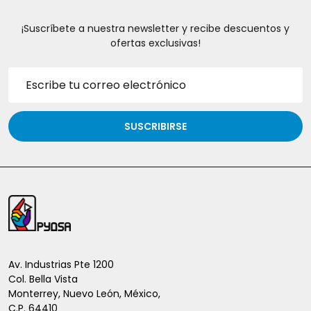
¡Suscríbete a nuestra newsletter y recibe descuentos y
ofertas exclusivas!
Dirección
de
correo
electrónico
SUSCRIBIRSE
Inicio
del
pie
de
Av. Industrias Pte 1200
Col. Bella Vista
página
Monterrey, Nuevo León, México,
C.P. 64410