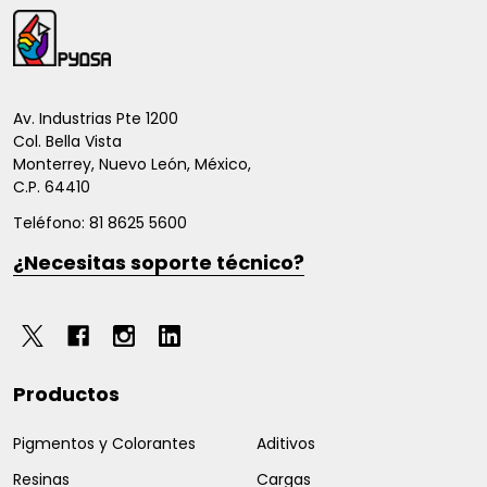
Inicio
del
pie
de
Av. Industrias Pte 1200
Col. Bella Vista
página
Monterrey, Nuevo León, México,
C.P. 64410
Teléfono: 81 8625 5600
¿Necesitas soporte técnico?
Productos
Pigmentos y Colorantes
Aditivos
Resinas
Cargas