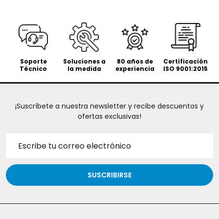
Soporte
Soluciones a
80 años de
Certificación
Técnico
la medida
experiencia
ISO 9001:2015
¡Suscríbete a nuestra newsletter y recibe descuentos y
ofertas exclusivas!
Dirección
de
correo
electrónico
SUSCRIBIRSE