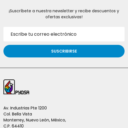
¡Suscríbete a nuestra newsletter y recibe descuentos y
ofertas exclusivas!
Dirección
de
correo
electrónico
SUSCRIBIRSE
Inicio
del
pie
de
Av. Industrias Pte 1200
Col. Bella Vista
página
Monterrey, Nuevo León, México,
C.P. 64410