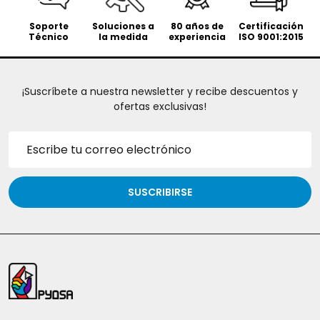
Soporte
Soluciones a
80 años de
Certificación
Técnico
la medida
experiencia
ISO 9001:2015
¡Suscríbete a nuestra newsletter y recibe descuentos y
ofertas exclusivas!
Dirección
de
correo
electrónico
SUSCRIBIRSE
Inicio
del
pie