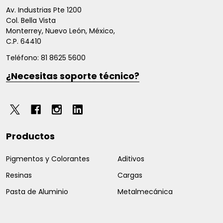
de
Av. Industrias Pte 1200
Col. Bella Vista
página
Monterrey, Nuevo León, México,
C.P. 64410
Teléfono: 81 8625 5600
¿Necesitas soporte técnico?
Productos
Pigmentos y Colorantes
Aditivos
Resinas
Cargas
Pasta de Aluminio
Metalmecánica