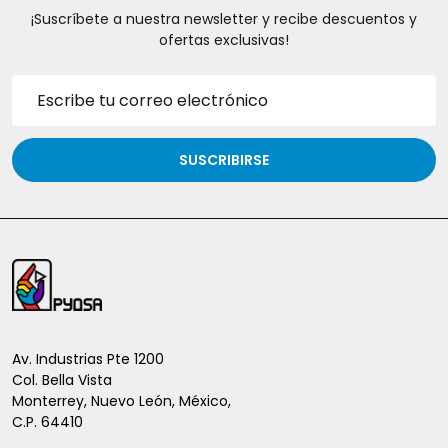
¡Suscríbete a nuestra newsletter y recibe descuentos y
ofertas exclusivas!
Dirección
de
correo
electrónico
SUSCRIBIRSE
Inicio
del
pie
de
Av. Industrias Pte 1200
Col. Bella Vista
página
Monterrey, Nuevo León, México,
C.P. 64410