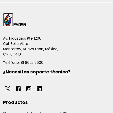
Inicio
del
pie
de
Av. Industrias Pte 1200
Col. Bella Vista
página
Monterrey, Nuevo León, México,
C.P. 64410
Teléfono: 81 8625 5600
¿Necesitas soporte técnico?
Productos