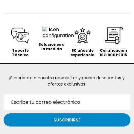
Soluciones a
la medida
Soporte
80 años de
Certificación
Técnico
experiencia
ISO 9001:2015
¡Suscríbete a nuestra newsletter y recibe descuentos y
ofertas exclusivas!
Dirección
de
correo
electrónico
SUSCRIBIRSE