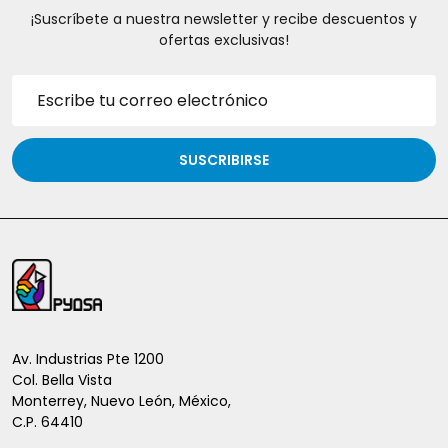
¡Suscríbete a nuestra newsletter y recibe descuentos y
ofertas exclusivas!
Dirección
de
correo
electrónico
SUSCRIBIRSE
Inicio
del
pie
de
Av. Industrias Pte 1200
Col. Bella Vista
página
Monterrey, Nuevo León, México,
C.P. 64410